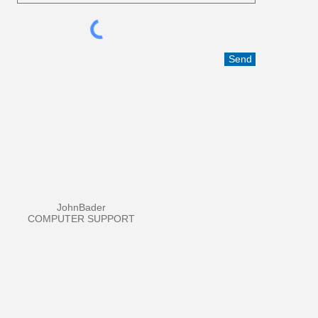
Send
JB IT-SUPPORT
JohnBader
C
OMPUTER SUPPORT